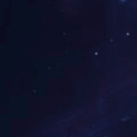

千亿官网-千亿（中国）一站式服务官
服务热线：
020-87566596
地址：
广州市萝岗区科学城科学大道绿地中央广场E栋2716室