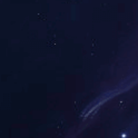
合作品牌
千亿官网-千亿（中国）一站式服务官网
020-87566596
千亿官网-千亿（中国）一站式服务官网
您现在的位置：
千亿官网
>
客服中心
>
千亿官网-千亿（中国）一站式服务官网
千亿官网-千亿（中国）一站式服务官网
全部分类
