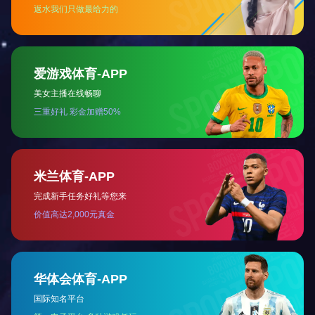

信息安全整体解决方案
分类：
解决方案
发布时间：
2022-07-29 15:49:37
访问量：
0
概要:
概要:
详情
数据安全解决方案为数据安全设计全面可信的防御体系，提
出“知”、“识”、“控”、“察”、“行”的数据安全治理方法 论，以
及包括数据梳理、运维数据监管、业务数据监管、办公数据监
管、数据的可视化的完整解决方案，有效保护数据在全生 命
周期过程中的安全，达到合法采集、合理利用、静态可知、动
态可控的防护目标。