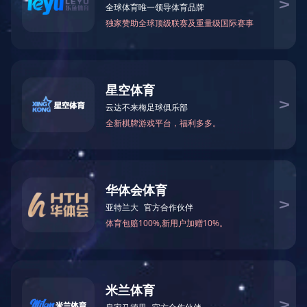
安全无线网络建设方案
智能化机房建设及动环监测
分支组网及移动办公
智能化组网解决方案
新闻资讯

新闻资讯
进一步了解

千亿官网
行业新闻
工程案例
