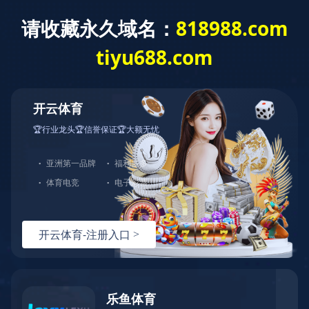
千亿官网
千亿官网
解决方案

解决方案
进一步了解

弱电系统建设及智能化系统
信息安全整体解决方案
安全云解决方案