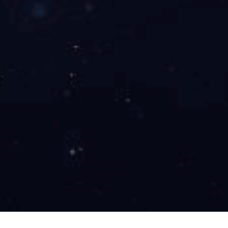
模块化机房与传统机房区别有哪些？
今天咱们就聊一聊它们之间的灵活性及可靠性和节能效果。下
面是工程师为我们测算出来的一个模拟结果显示。话不多说，
看两者之间的对比。（1）灵活性：行级空调匹配数据中心演
进，支持高密度及混合部署。结论：行级空调是一种面向未来
的解决方案（2）灵活性：行级空调可实现按需部署,实现平滑
扩容
→
弱电机房工程改造-机房改造建设工程
每个弱电智能化工程均成立有资深设计师领衔的项目专案小
组，拥有10年以上弱电项目经理9名，15年以上从业经验弱电
工程师9支，自有9个专业施工队伍，工程绝不外包，严格施
工，确保工程质量品质以及周期。可为客户省30%项目成本，
并有7*24小时客服在线，无忧售后。
→