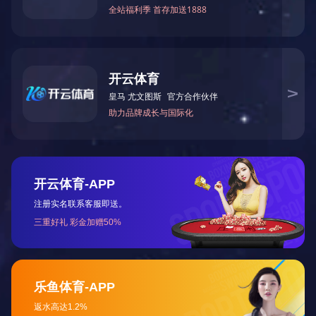
合作品牌
千亿官网-千亿（中国）一站式服务官网
020-87566596
新闻资讯
您现在的位置：
千亿官网
>
新闻资讯
>
千亿官网
>
机房建设中布署新风系统的重要性
新闻资讯